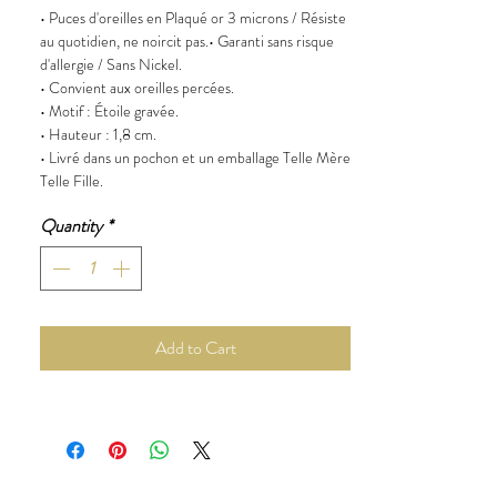
• Puces d'oreilles en Plaqué or 3 microns / Résiste
au quotidien, ne noircit pas.• Garanti sans risque
d'allergie / Sans Nickel.
• Convient aux oreilles percées.
• Motif : Étoile gravée.
• Hauteur : 1,8 cm.
• Livré dans un pochon et un emballage Telle Mère
Telle Fille.
Quantity
*
Add to Cart