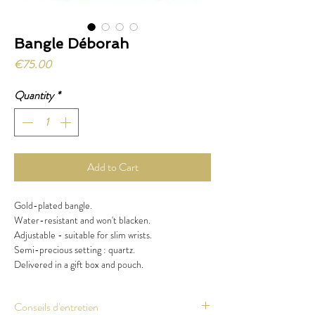
Bangle Déborah
Price
€75.00
Quantity
*
Add to Cart
Gold-plated bangle.
Water-resistant and won't blacken.
Adjustable - suitable for slim wrists.
Semi-precious setting : quartz.
Delivered in a gift box and pouch.
Conseils d'entretien