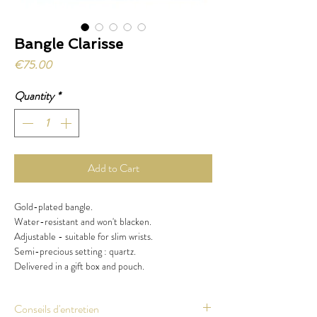
Bangle Clarisse
Price
€75.00
Quantity
*
Add to Cart
Gold-plated bangle.
Water-resistant and won't blacken.
Adjustable - suitable for slim wrists.
Semi-precious setting : quartz.
Delivered in a gift box and pouch.
Conseils d'entretien