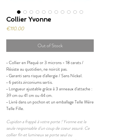
Collier Yvonne
Price
€110.00
Out of Stock
• Collier en Plaqué or 3 microns - 18 carats /
Résiste au quotidien, ne noircit pas.
• Garanti sans risque d'allergie / Sans Nickel.
• 6 petits zirconiums sertis.
• Longueur ajustable grâce à 3 anneaux d'attache :
39 cm ou 41 cm ou 44 cm.
• Livré dans un pochon et un emballage Telle Mère
Telle Fille.
Cupidon a frappé à votre porte ! Yvonne est la
seule responsable d'un coup de coeur assuré. Ce
collier fin et lumineux se porte seul ou