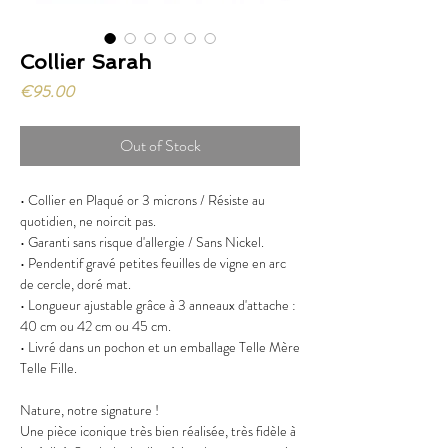
Collier Sarah
Price
€95.00
Out of Stock
• Collier en Plaqué or 3 microns / Résiste au
quotidien, ne noircit pas.
• Garanti sans risque d'allergie / Sans Nickel.
• Pendentif gravé petites feuilles de vigne en arc
de cercle, doré mat.
• Longueur ajustable grâce à 3 anneaux d'attache :
40 cm ou 42 cm ou 45 cm.
• Livré dans un pochon et un emballage Telle Mère
Telle Fille.
Nature, notre signature !
Une pièce iconique très bien réalisée, très fidèle à