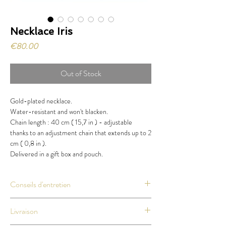
Necklace Iris
Price
€80.00
Out of Stock
Gold-plated necklace.
Water-resistant and won't blacken.
Chain length : 40 cm ( 15,7 in ) - adjustable
thanks to an adjustment chain that extends up to 2
cm ( 0,8 in ).
Delivered in a gift box and pouch.
Conseils d'entretien
Même si nos petits bijoux sont résistants au
Livraison
quotidien, évitez au maximum le contact avec