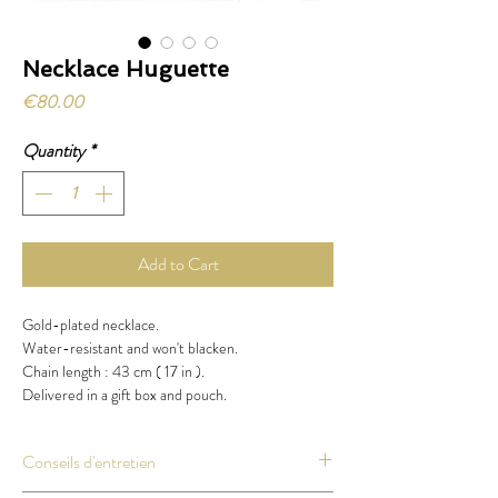
Necklace Huguette
Price
€80.00
Quantity
*
Add to Cart
Gold-plated necklace.
Water-resistant and won't blacken.
Chain length : 43 cm ( 17 in ).
Delivered in a gift box and pouch.
Conseils d'entretien