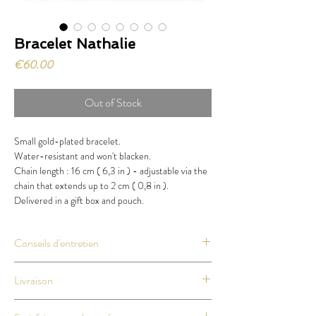
Bracelet Nathalie
Price
€60.00
Out of Stock
Small gold-plated bracelet.
Water-resistant and won't blacken.
Chain length : 16 cm ( 6,3 in ) - adjustable via the
chain that extends up to 2 cm ( 0,8 in ).
Delivered in a gift box and pouch.
Conseils d'entretien
Même si nos petits bijoux sont résistants au
Livraison
quotidien, évitez au maximum le contact avec
des produits abrasifs ou contenant de l'alcool.
Les délais & tarifs :