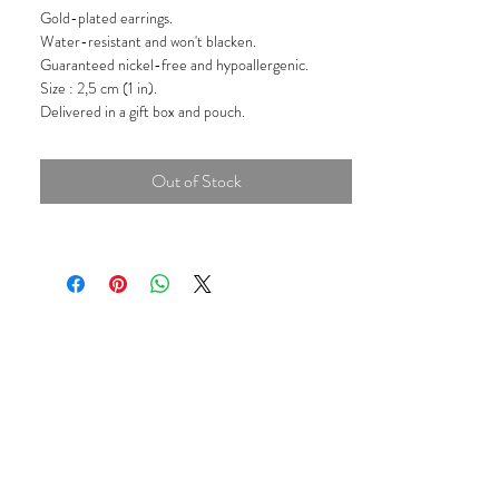
Gold-plated earrings.
Water-resistant and won't blacken.
Guaranteed nickel-free and hypoallergenic.
Size : 2,5 cm (1 in).
Delivered in a gift box and pouch.
Out of Stock