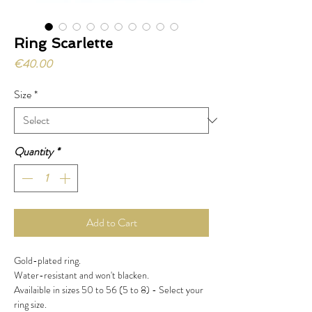
Ring Scarlette
Price
€40.00
Size
*
Quantity
*
Add to Cart
Gold-plated ring.
Water-resistant and won't blacken.
Availaible in sizes 50 to 56 (5 to 8) - Select your
ring size.