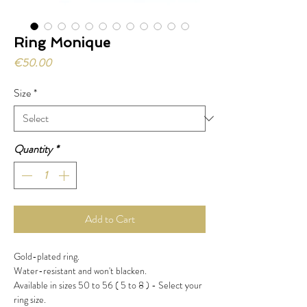
Ring Monique
Price
€50.00
Size
*
Quantity
*
Add to Cart
Gold-plated ring.
Water-resistant and won't blacken.
Available in sizes 50 to 56 ( 5 to 8 ) - Select your
ring size.