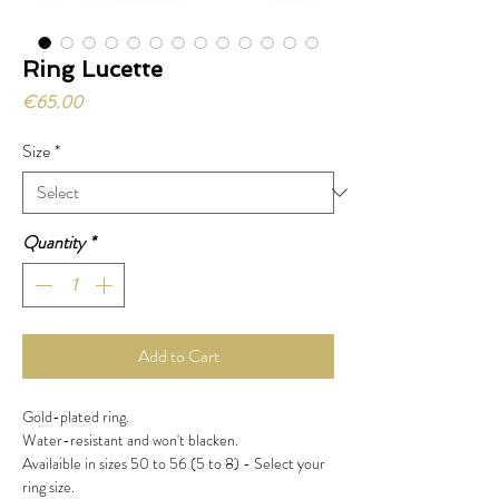
Ring Lucette
Price
€65.00
Size
*
Quantity
*
Add to Cart
Gold-plated ring.
Water-resistant and won't blacken.
Availaible in sizes 50 to 56 (5 to 8) - Select your
ring size.