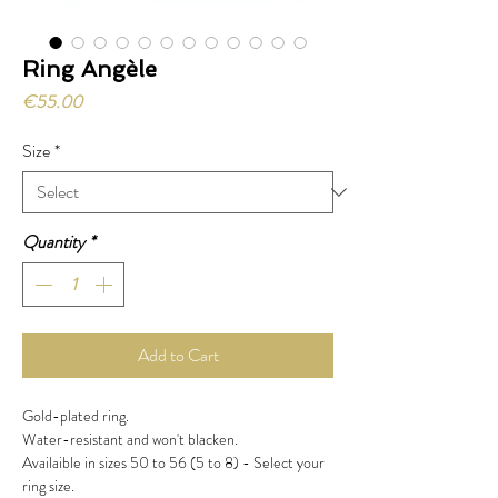
Ring Angèle
Price
€55.00
Size
*
Quantity
*
Add to Cart
Gold-plated ring.
Water-resistant and won't blacken.
Availaible in sizes 50 to 56 (5 to 8) - Select your
ring size.