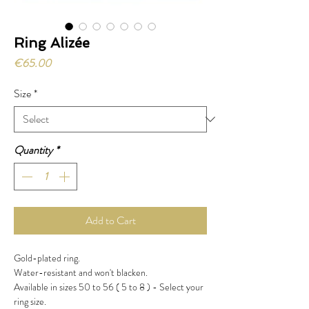
Ring Alizée
Price
€65.00
Size
*
Quantity
*
Add to Cart
Gold-plated ring.
Water-resistant and won't blacken.
Available in sizes 50 to 56 ( 5 to 8 ) - Select your
ring size.