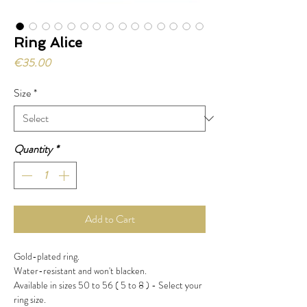
Ring Alice
Price
€35.00
Size
*
Quantity
*
Add to Cart
Gold-plated ring.
Water-resistant and won't blacken.
Available in sizes 50 to 56 ( 5 to 8 ) - Select your
ring size.